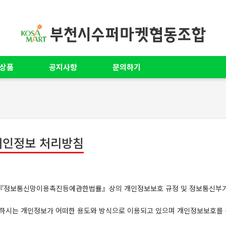
상품
공지사항
문의하기
개인정보 처리방침
, 『정보통신망이용촉진등에관한법률』상의 개인정보보호 규정 및 정보통신부
하시는 개인정보가 어떠한 용도와 방식으로 이용되고 있으며 개인정보보호를 