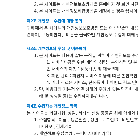
본 사이트는 개인정보보호방침을 홈페이지 첫 화면 하단
본 사이트는 개인정보취급방침을 개정하는 경우 웹사이트
제2조 개인정보 수집에 대한 동의
귀하께서 본 사이트의 개인정보보호방침 또는 이용약관의 내용
련하여, 「동의한다」버튼을 클릭하면 개인정보 수집에 대해 
제3조 개인정보의 수집 및 이용목적
본 사이트는 다음과 같은 목적을 위하여 개인정보를 수
서비스제공을 위한 계약의 성립 : 본인식별 및 
서비스의 이행 : 상품배송 및 대금결제
회원 관리 : 회원제 서비스 이용에 따른 본인확인
기타 새로운 서비스, 신상품이나 이벤트 정보 안
단, 이용자의 기본적 인권 침해의 우려가 있는 민감한 개
태 및 성생활 등)는 수집하지 않습니다.
제4조 수집하는 개인정보 항목
본 사이트는 회원가입, 상담, 서비스 신청 등등을 위해 아래와
수집항목 : 이름 , 생년월일 , 성별 , 로그인ID , 비밀번
IP 정보 , 결제기록
개인정보 수집방법 : 홈페이지(회원가입)