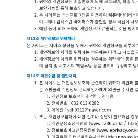
귀하의 개인정보는 비밀번호에 의해 보호되며, 파일 및 
보안기능을 통해 보호되고 있습니다.
본 사이트는 백신프로그램을 이용하여 컴퓨터바이러스에
이트되며 갑작스런 바이러스가 출현할 경우 백신이 나오
해킹 등에 의해 귀하의 개인정보가 유출되는 것을 방지
제13조 개인정보의 위탁처리
본 사이트는 서비스 향상을 위해서 귀하의 개인정보를 외부에 
개인정보의 처리를 위탁하는 경우에는 미리 그 사실을
개인정보의 처리를 위탁하는 경우에는 위탁계약 등을 통
의 금지 및 사고시의 책임부담 등을 명확히 규정하고 
제14조 의견수렴 및 불만처리
본 사이트는 개인정보보호와 관련하여 귀하가 의견과 불
본 쇼핑몰의 개인정보 관리책임자에게 의견을 주시면 접
개인정보 보호책임자 성명 : 연대흠
전화번호 :
032-613-0282
이메일 :
ydh0312@naver.com
또는 개인정보침해에 대한 신고나 상담이 필요하신 경우
개인분쟁조정위원회 (
www.1336.or.kr
/ 1336
정보보호마크인증위원회 (
www.eprivacy.or.k
대검찰청 인터넷범죄수사센터 (
icic.sppo.go.k