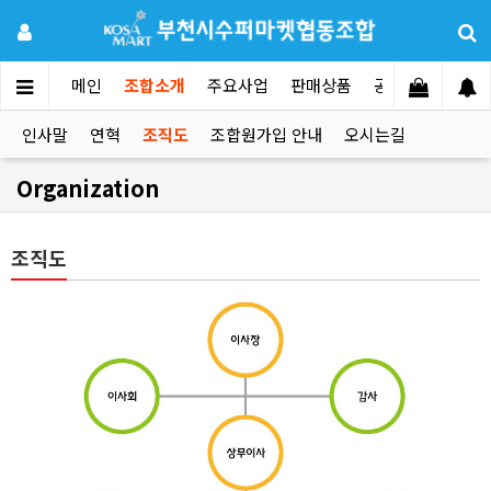
메인
조합소개
주요사업
판매상품
공지사항
문의
인사말
연혁
조직도
조합원가입 안내
오시는길
Organization
조직도