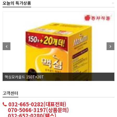
오늘의 특가상품
+
맥심모카골드 150T+20T
고객센터
032-665-0282(대표전화)
070-5066-3197(상품문의)
032-652-0280(팩스)