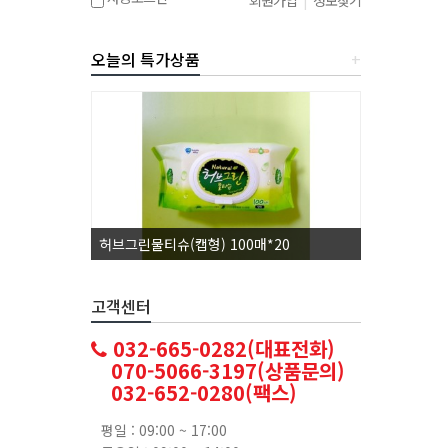
회원가입
|
정보찾기
오늘의 특가상품
+
허브그린물티슈(캡형) 100매*20
코카콜라1.5L
고객센터
032-665-0282(대표전화)
070-5066-3197(상품문의)
032-652-0280(팩스)
평일 : 09:00 ~ 17:00