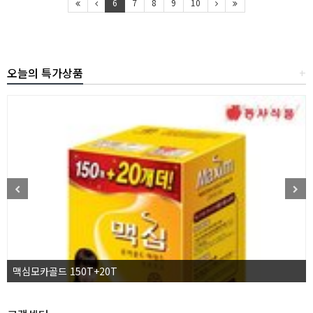
6
7
8
9
10
오늘의 특가상품
+
맥심모카골드 150T+20T