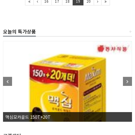
16
17
18
19
20
오늘의 특가상품
+
맥심모카골드 150T+20T