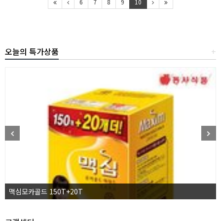
6
7
8
9
10
오늘의 특가상품
+
맥심모카골드 150T+20T