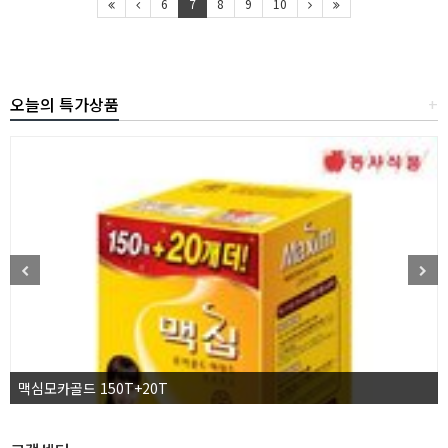
6
7
8
9
10
오늘의 특가상품
+
맥심모카골드 150T+20T