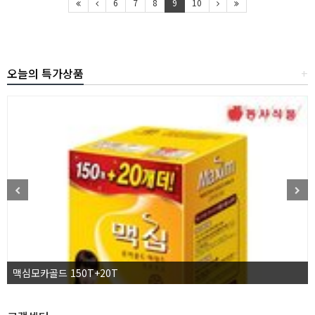
6
7
8
9
10
오늘의 특가상품
+
맥심모카골드 150T+20T