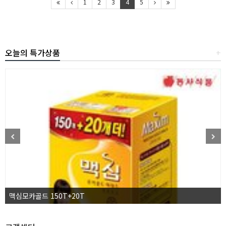
1
2
3
4
5
오늘의 특가상품
+
맥심모카골드 150T+20T