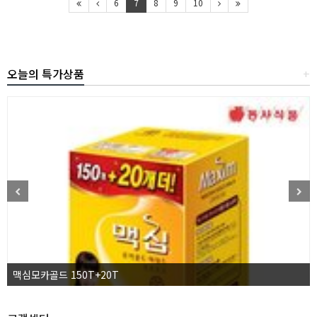
6
7
8
9
10
오늘의 특가상품
+
맥심모카골드 150T+20T