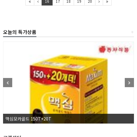
16
17
18
19
20
오늘의 특가상품
+
맥심모카골드 150T+20T