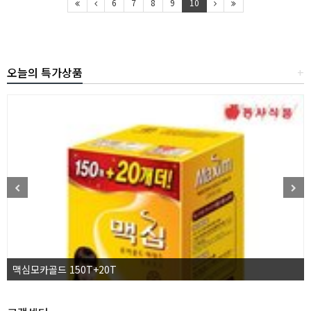
6
7
8
9
10
오늘의 특가상품
+
맥심모카골드 150T+20T