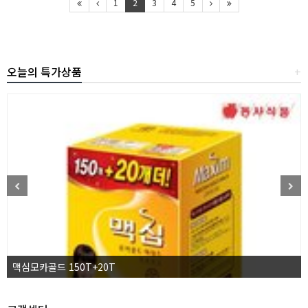
1
2
3
4
5
오늘의 특가상품
+
맥심모카골드 150T+20T