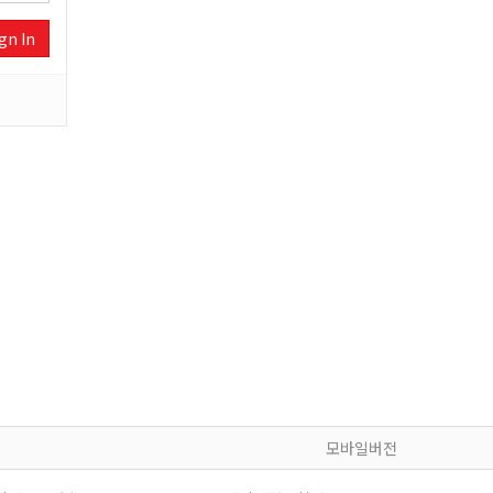
gn In
모바일버전