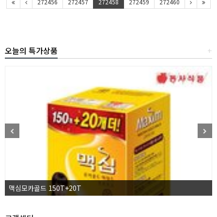
272456
272457
272458
272459
272460
오늘의 특가상품
+
맥심모카골드 150T+20T