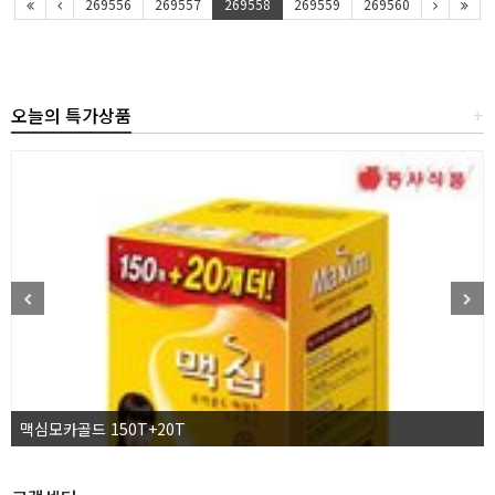
269556
269557
269558
269559
269560
오늘의 특가상품
+
맥심모카골드 150T+20T