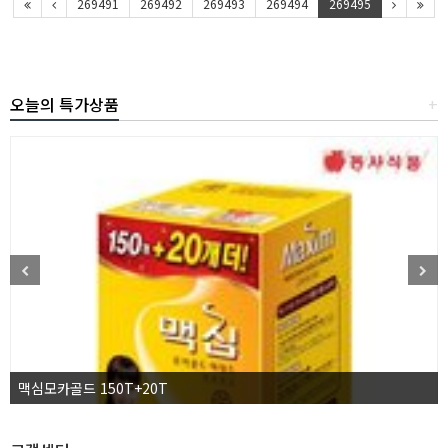
269491
269492
269493
269494
269495
오늘의 특가상품
+
맥심모카골드 150T+20T