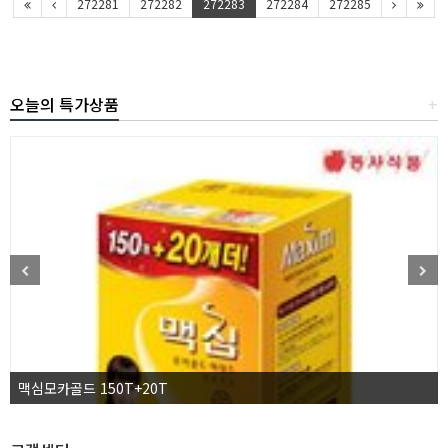
272281
272282
272283
272284
272285
오늘의 특가상품
+
맥심모카골드 150T+20T