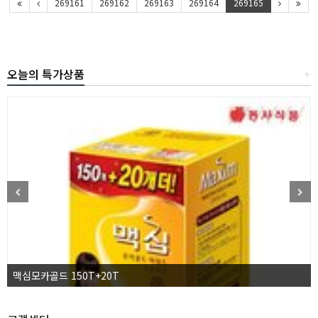
269161
269162
269163
269164
269165
오늘의 특가상품
+
맥심모카골드 150T+20T