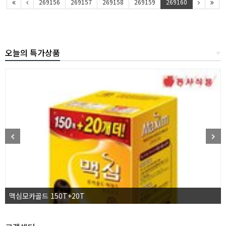
269156
269157
269158
269159
269160
오늘의 특가상품
+
맥심모카골드 150T+20T