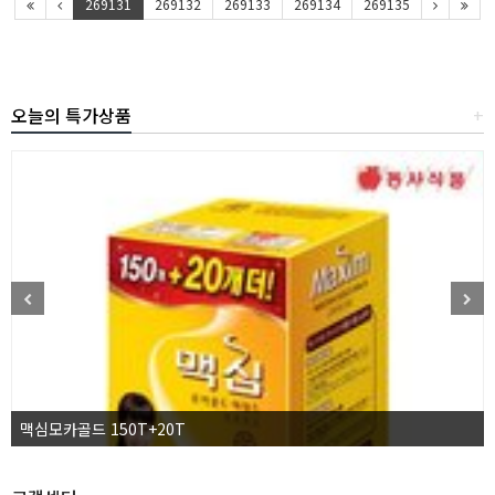
269131
269132
269133
269134
269135
오늘의 특가상품
+
맥심모카골드 150T+20T