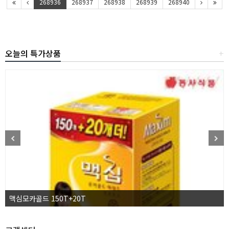
268936
268937
268938
268939
268940
오늘의 특가상품
+
맥심모카골드 150T+20T