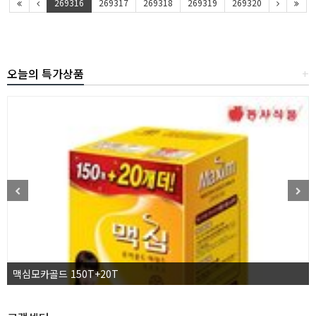
269316
269317
269318
269319
269320
오늘의 특가상품
+
맥심모카골드 150T+20T