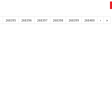
4
268395
268396
268397
268398
268399
268400
맥심모카골드 150T+20T