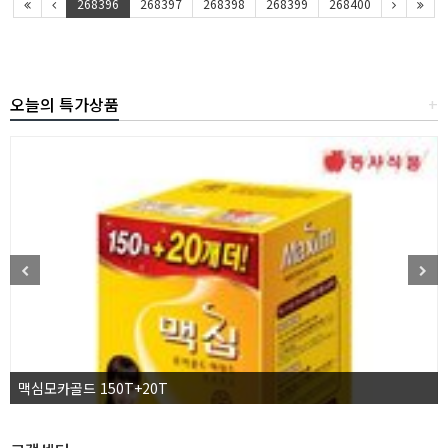
268396
268397
268398
268399
268400
오늘의 특가상품
+
맥심모카골드 150T+20T