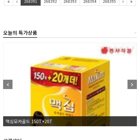
268391
268392
268393
268394
268395
오늘의 특가상품
+
맥심모카골드 150T+20T