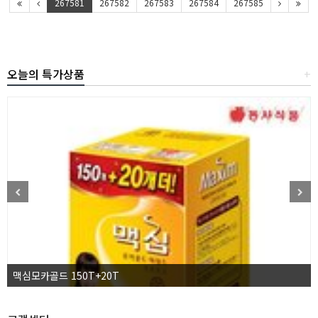
267581
267582
267583
267584
267585
오늘의 특가상품
+
맥심모카골드 150T+20T