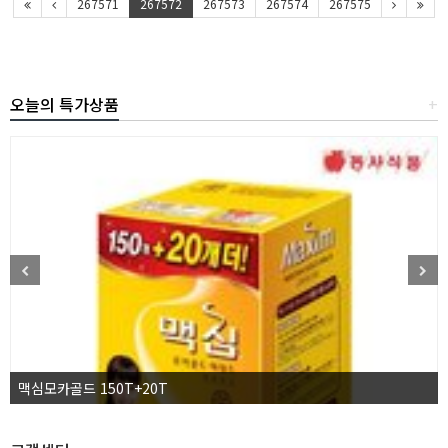
267571
267572
267573
267574
267575
오늘의 특가상품
+
맥심모카골드 150T+20T