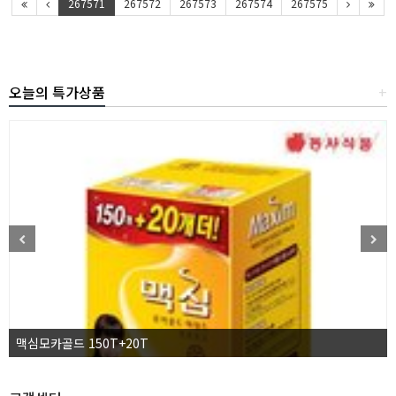
267571
267572
267573
267574
267575
오늘의 특가상품
+
맥심모카골드 150T+20T