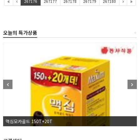
267176
267177
267178
267179
267180
오늘의 특가상품
+
맥심모카골드 150T+20T