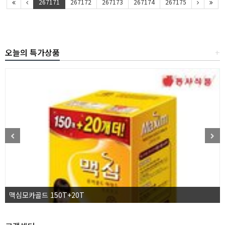
267171
267172
267173
267174
267175
오늘의 특가상품
+
맥심모카골드 150T+20T