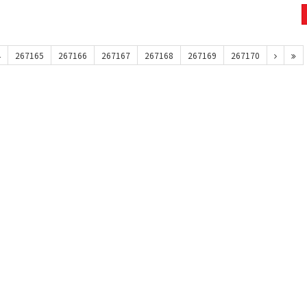
4
267165
267166
267167
267168
267169
267170
맥심모카골드 150T+20T