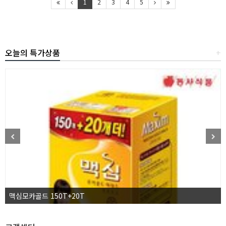
1
2
3
4
5
오늘의 특가상품
+
맥심모카골드 150T+20T