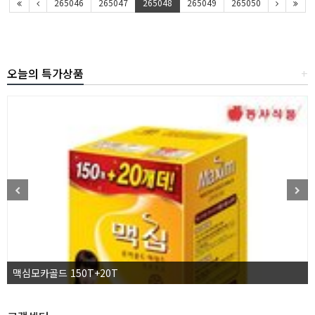
265046
265047
265048
265049
265050
오늘의 특가상품
+
맥심모카골드 150T+20T