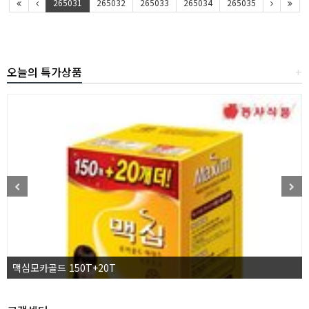
265031
265032
265033
265034
265035
오늘의 특가상품
+
맥심모카골드 150T+20T