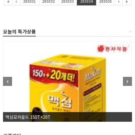
265031
265032
265033
265034
265035
오늘의 특가상품
+
맥심모카골드 150T+20T