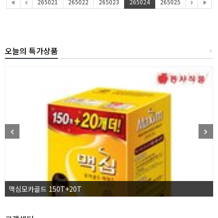
265021
265022
265023
265024
265025
오늘의 특가상품
+
맥심모카골드 150T+20T