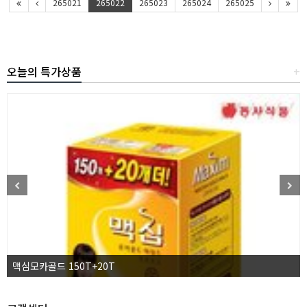
265021
265022
265023
265024
265025
오늘의 특가상품
+
맥심모카골드 150T+20T