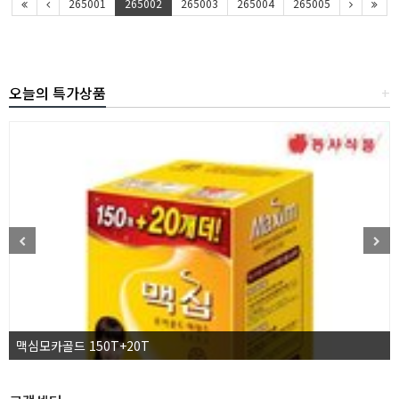
265001
265002
265003
265004
265005
오늘의 특가상품
+
맥심모카골드 150T+20T