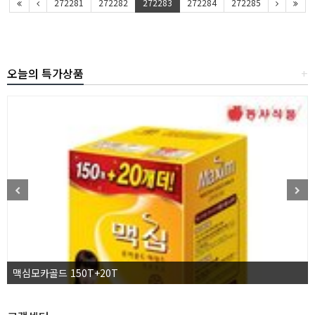
272281
272282
272283
272284
272285
오늘의 특가상품
+
맥심모카골드 150T+20T