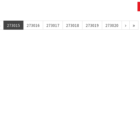
4
273015
273016
273017
273018
273019
273020
맥심모카골드 150T+20T