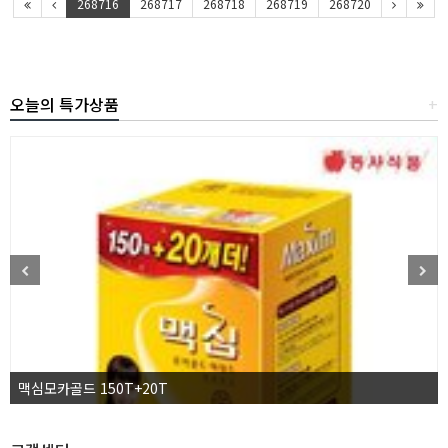
268716
268717
268718
268719
268720
오늘의 특가상품
+
맥심모카골드 150T+20T