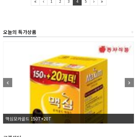
1
2
3
4
5
오늘의 특가상품
+
맥심모카골드 150T+20T