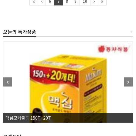
6
7
8
9
10
오늘의 특가상품
+
맥심모카골드 150T+20T