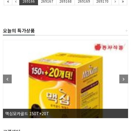
269166
269167
269168
269169
269170
오늘의 특가상품
+
맥심모카골드 150T+20T