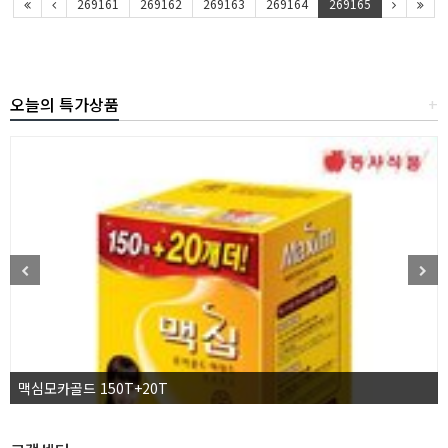
269161
269162
269163
269164
269165
오늘의 특가상품
+
맥심모카골드 150T+20T