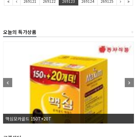
269121
269122
269123
269124
269125
오늘의 특가상품
+
맥심모카골드 150T+20T