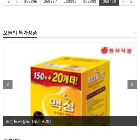
268396
268397
268398
268399
268400
오늘의 특가상품
+
맥심모카골드 150T+20T