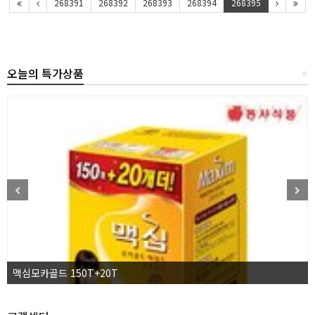
268391
268392
268393
268394
268395
오늘의 특가상품
+
맥심모카골드 150T+20T