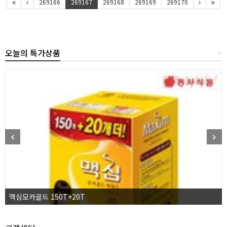
269166
269167
269168
269169
269170
오늘의 특가상품
+
맥심모카골드 150T+20T